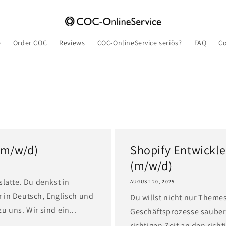
e
Order COC
Reviews
COC-OnlineService seriös?
FAQ
Co
(m/w/d)
Shopify Entwickl
(m/w/d)
slatte. Du denkst in
AUGUST 20, 2025
 in Deutsch, Englisch und
Du willst nicht nur Them
 uns. Wir sind ein...
Geschäftsprozesse sauber
richtigen Zeit an den ric