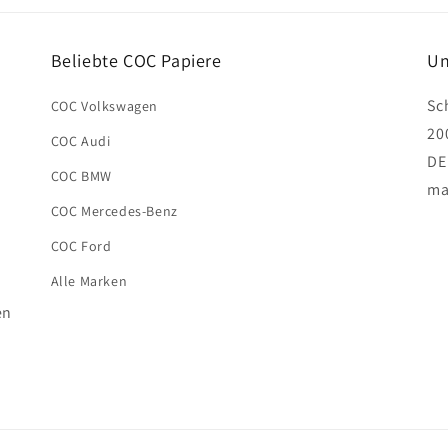
Beliebte COC Papiere
Un
Sc
COC Volkswagen
20
COC Audi
DE
COC BMW
ma
COC Mercedes-Benz
COC Ford
Alle Marken
en