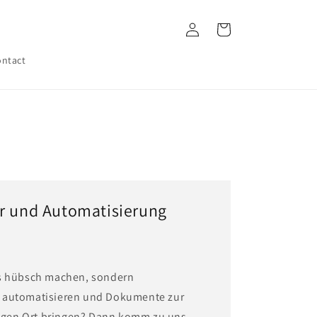
Log
Cart
in
ntact
er und Automatisierung
es hübsch machen, sondern
 automatisieren und Dokumente zur
htigen Ort bringen? Dann komm zu uns