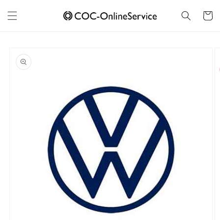
Skip to
content
Cart
Skip to
product
information