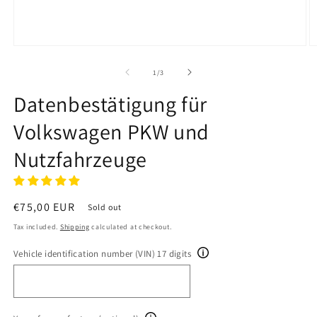
Open
O
media
m
1
2
of
1
/
3
in
in
modal
m
Datenbestätigung für
Volkswagen PKW und
Nutzfahrzeuge
Regular
€75,00 EUR
Sold out
price
Tax included.
Shipping
calculated at checkout.
Vehicle identification number (VIN) 17 digits