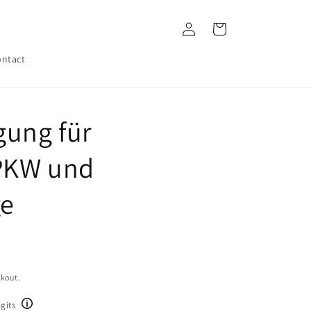
Log
Cart
in
ntact
gung für
PKW und
ge
ckout.
gits