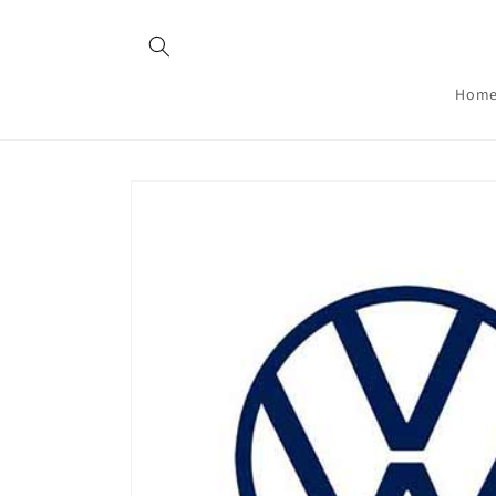
Skip to
content
Hom
Skip to
product
information