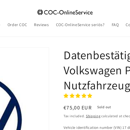
e
Order COC
Reviews
COC-OnlineService seriös?
FAQ
Co
Datenbestäti
Volkswagen 
Nutzfahrzeu
Regular
€75,00 EUR
Sold out
price
Tax included.
Shipping
calculated at che
Vehicle identification number (VIN) 17 di