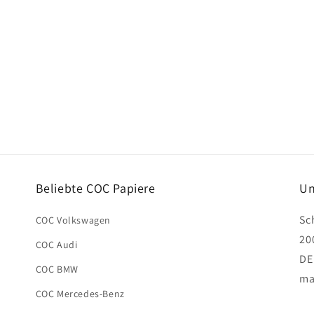
Beliebte COC Papiere
Un
Sc
COC Volkswagen
20
COC Audi
DE
COC BMW
ma
COC Mercedes-Benz