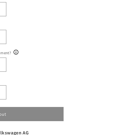
ument?
out
olkswagen AG