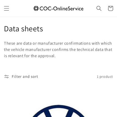
Skip to
content
Cart
C
Data sheets
o
These are data or manufacturer confirmations with which
l
the vehicle manufacturer confirms the technical data that
is relevant for the approval.
l
e
c
Filter and sort
1 product
t
i
o