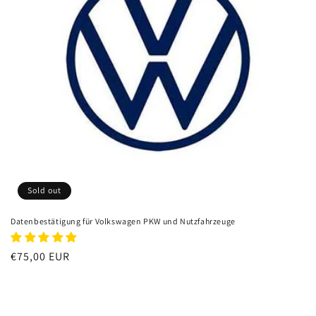
n
:
Sold out
Datenbestätigung für Volkswagen PKW und Nutzfahrzeuge
Regular
€75,00 EUR
price