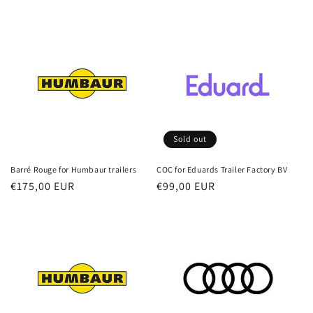
Sold out
Barré Rouge for Humbaur trailers
COC for Eduards Trailer Factory BV
Regular
€175,00 EUR
Regular
€99,00 EUR
price
price