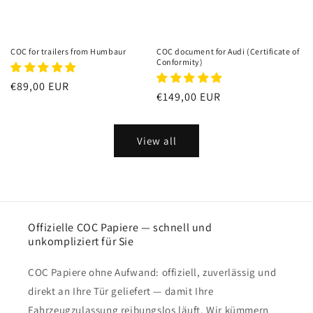
COC for trailers from Humbaur
COC document for Audi (Certificate of
Conformity)
Regular
€89,00 EUR
Regular
€149,00 EUR
price
price
View all
Offizielle COC Papiere — schnell und
unkompliziert für Sie
COC Papiere ohne Aufwand: offiziell, zuverlässig und
direkt an Ihre Tür geliefert — damit Ihre
Fahrzeugzulassung reibungslos läuft. Wir kümmern