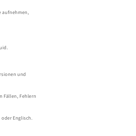
ce aufnehmen,
uid.
ersionen und
 Fällen, Fehlern
 oder Englisch.