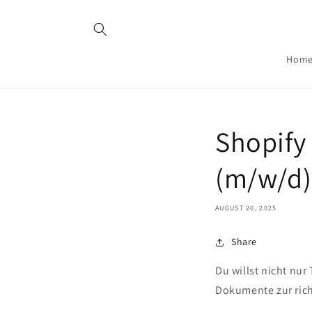
Skip to
content
Hom
Shopify
(m/w/d)
AUGUST 20, 2025
Share
Du willst nicht n
Dokumente zur rich