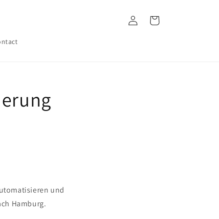
Log
Cart
in
ntact
ierung
automatisieren und
nach Hamburg.