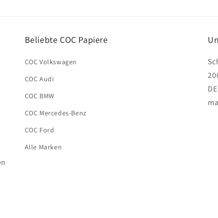
Beliebte COC Papiere
Un
Sc
COC Volkswagen
20
COC Audi
DE
COC BMW
ma
COC Mercedes-Benz
COC Ford
Alle Marken
en