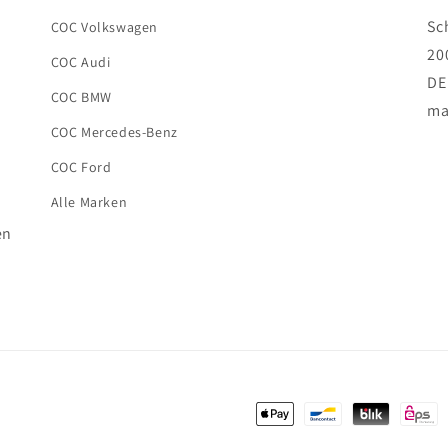
Sc
COC Volkswagen
20
COC Audi
DE
COC BMW
ma
COC Mercedes-Benz
COC Ford
Alle Marken
en
Payment
methods