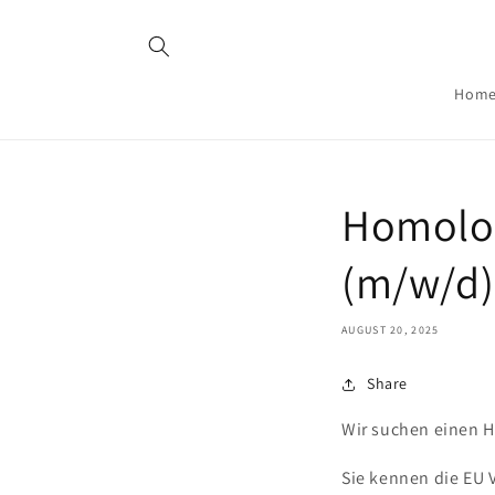
Skip to
content
Hom
Homolog
(m/w/d)
AUGUST 20, 2025
Share
Wir suchen einen H
Sie kennen die EU 