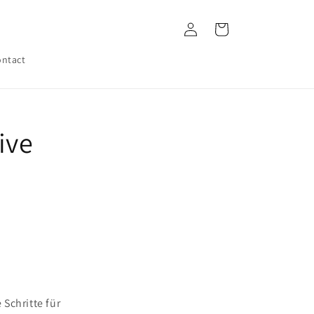
Log
Cart
in
ntact
ive
Schritte für