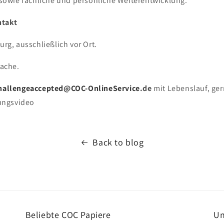
 sowie fachliche und persönliche Weiterentwicklung.
ntakt
rg, ausschließlich vor Ort.
rache.
hallengeaccepted@
COC-OnlineService
.de
mit Lebenslauf, ge
lungsvideo
Back to blog
Beliebte COC Papiere
Un