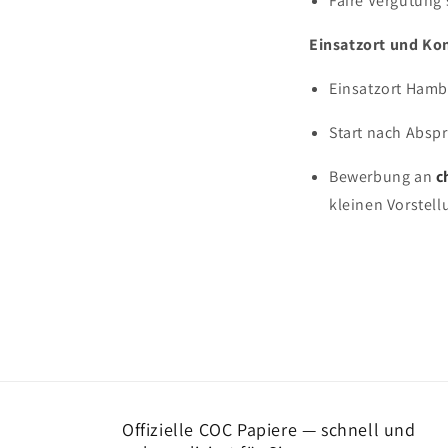
Faire Vergütung
Einsatzort und Ko
Einsatzort Hambu
Start nach Absp
Bewerbung an
c
kleinen Vorstel
Offizielle COC Papiere — schnell und