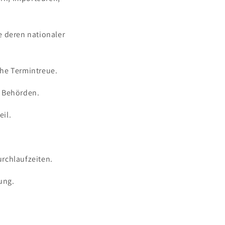
e deren nationaler
he Termintreue.
 Behörden.
eil.
rchlaufzeiten.
ung.