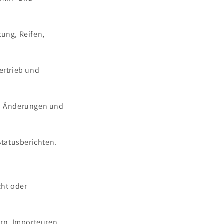
tung, Reifen,
ertrieb und
on Änderungen und
tatusberichten.
cht oder
ern, Importeuren,