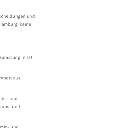
ntscheidungen und
 Hamburg, keine
zulassung in EU
Import aus
täts- und
sions- und
rmin- und