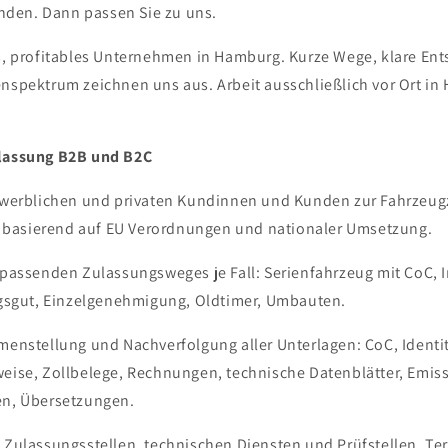
den. Dann passen Sie zu uns.
es, profitables Unternehmen in Hamburg. Kurze Wege, klare E
enspektrum zeichnen uns aus. Arbeit ausschließlich vor Ort in
ulassung B2B und B2C
werblichen und privaten Kundinnen und Kunden zur Fahrzeug
, basierend auf EU Verordnungen und nationaler Umsetzung.
passenden Zulassungsweges je Fall: Serienfahrzeug mit CoC, 
gsgut, Einzelgenehmigung, Oldtimer, Umbauten.
enstellung und Nachverfolgung aller Unterlagen: CoC, Identi
ise, Zollbelege, Rechnungen, technische Datenblätter, Emis
n, Übersetzungen.
Zulassungsstellen, technischen Diensten und Prüfstellen, Te