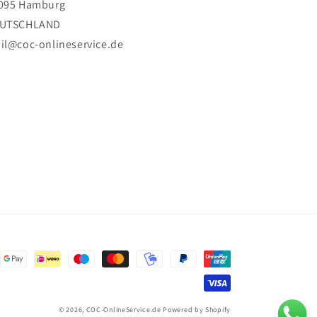
095 Hamburg
UTSCHLAND
il@coc-onlineservice.de
© 2026,
COC-OnlineService.de
Powered by Shopify