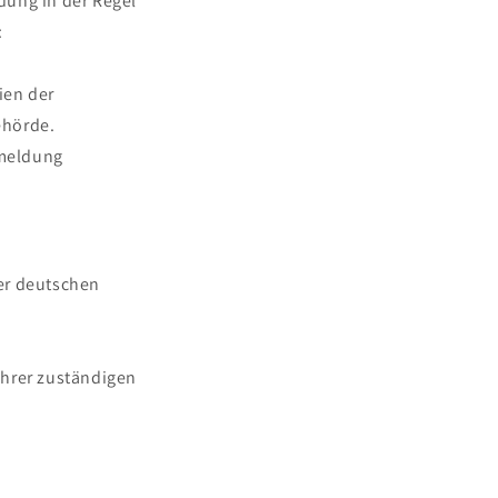
ldung in der Regel
:
ien der
ehörde.
bmeldung
er deutschen
Ihrer zuständigen