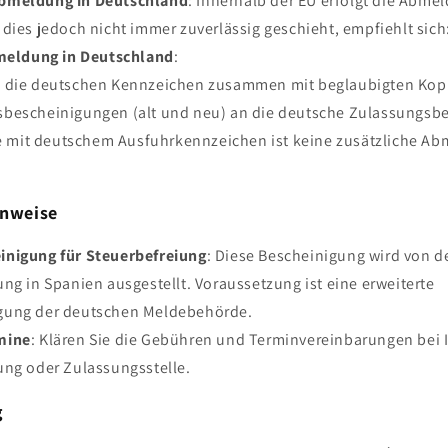
bmeldung in Deutschland
: Innerhalb der EU erfolgt die Abme
dies jedoch nicht immer zuverlässig geschieht, empfiehlt sich
meldung in Deutschland
:
 die deutschen Kennzeichen zusammen mit beglaubigten Kop
bescheinigungen (alt und neu) an die deutsche Zulassungsb
e mit deutschem Ausfuhrkennzeichen ist keine zusätzliche A
inweise
inigung für Steuerbefreiung
: Diese Bescheinigung wird von d
ng in Spanien ausgestellt. Voraussetzung ist eine erweiterte
gung der deutschen Meldebehörde.
mine
: Klären Sie die Gebühren und Terminvereinbarungen bei 
ung oder Zulassungsstelle.
g