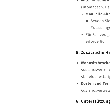
Automatische A
automatisch. Da 
Manuelle Ab
Senden Sie
Zulassungs
Für Fahrzeug
erforderlich.
5. Zusätzliche H
Wohnsitzbesche
Auslandsvertretu
Abmeldebestäti
Kosten und Ter
Auslandsvertret
6. Unterstützun