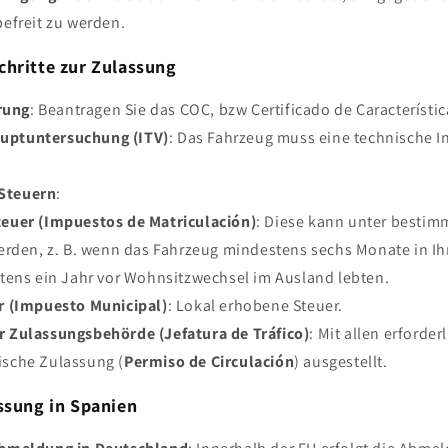
efreit zu werden.
chritte zur Zulassung
rung
: Beantragen Sie das COC, bzw Certificado de Característic
uptuntersuchung (ITV)
: Das Fahrzeug muss eine technische I
Steuern
:
euer (Impuestos de Matriculación)
: Diese kann unter besti
erden, z. B. wenn das Fahrzeug mindestens sechs Monate in Ih
tens ein Jahr vor Wohnsitzwechsel im Ausland lebten.
r (Impuesto Municipal)
: Lokal erhobene Steuer.
r Zulassungsbehörde (Jefatura de Tráfico)
: Mit allen erford
ische Zulassung (
Permiso de Circulación
) ausgestellt.
ssung in Spanien