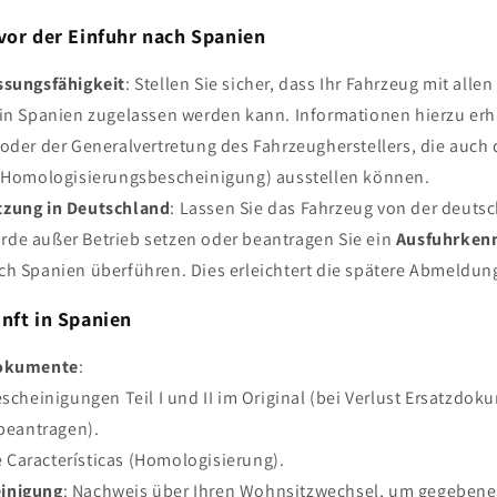
vor der Einfuhr nach Spanien
ssungsfähigkeit
: Stellen Sie sicher, dass Ihr Fahrzeug mit alle
 in Spanien zugelassen werden kann. Informationen hierzu erh
oder der Generalvertretung des Fahrzeugherstellers, die auch
Homologisierungsbescheinigung) ausstellen können.
tzung in Deutschland
: Lassen Sie das Fahrzeug von der deuts
de außer Betrieb setzen oder beantragen Sie ein
Ausfuhrken
ch Spanien überführen. Dies erleichtert die spätere Abmeldun
nft in Spanien
Dokumente
:
cheinigungen Teil I und II im Original (bei Verlust Ersatzdok
beantragen).
e Características (Homologisierung).
inigung
: Nachweis über Ihren Wohnsitzwechsel, um gegebenen