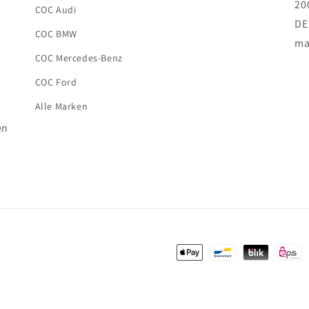
20
COC Audi
DE
COC BMW
ma
COC Mercedes-Benz
COC Ford
Alle Marken
en
Payment
methods