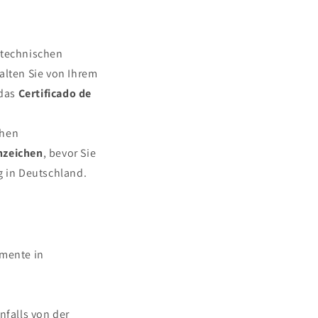
n technischen
alten Sie von Ihrem
 das
Certificado de
chen
nzeichen
, bevor Sie
g in Deutschland.
umente in
falls von der