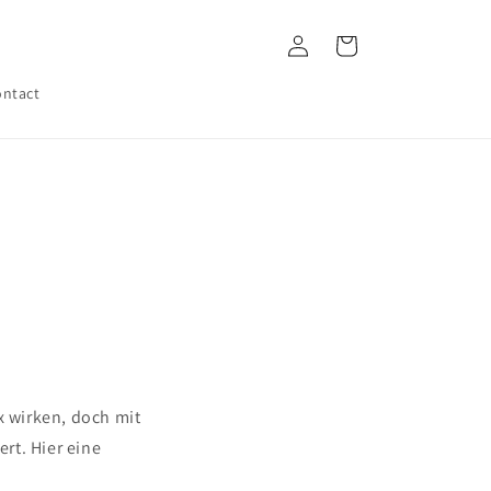
Log
Cart
in
ntact
 wirken, doch mit
rt. Hier eine