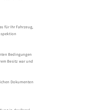
as für Ihr Fahrzeug,
nspektion
mmten Bedingungen
rem Besitz war und
erlichen Dokumenten