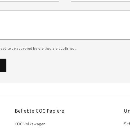
eed to be approved before they are published.
Beliebte COC Papiere
Un
Sc
COC Volkswagen