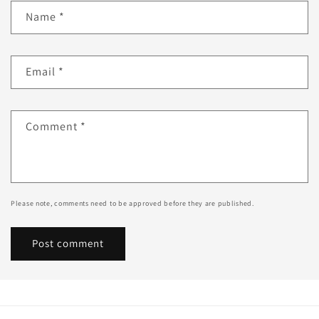
Name
*
Email
*
Comment
*
Please note, comments need to be approved before they are published.