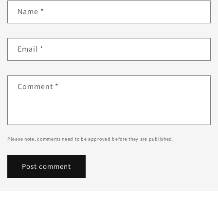
Name
*
Email
*
Comment
*
Please note, comments need to be approved before they are published.