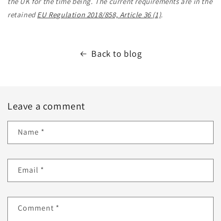
the UK for the time being. The current requirements are in the
retained
EU Regulation 2018/858, Article 36 (1)
.
Back to blog
Leave a comment
Name
*
Email
*
Comment
*