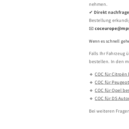
nehmen.
✔
Direkt nachfrag
Bestellung erkundi
📧
coceurope@mp
Wenn es schnell geh
Falls Ihr Fahrzeug 
bestellen. In den 
🔹
COC für Citroën 
🔹
COC für Peugeot
🔹
COC für Opel be
🔹
COC für DS Auto
Bei weiteren Fragen