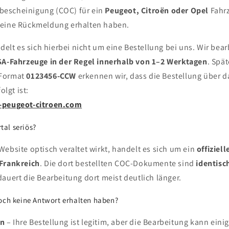
escheinigung (COC) für ein
Peugeot, Citroën oder Opel
Fahrz
keine Rückmeldung erhalten haben.
ndelt es sich hierbei nicht um eine Bestellung bei uns. Wir bea
A-Fahrzeuge in der Regel innerhalb von 1–2 Werktagen
. Spä
 Format
0123456-CCW
erkennen wir, dass die Bestellung über da
olgt ist:
a-peugeot-citroen.com
rtal seriös?
ebsite optisch veraltet wirkt, handelt es sich um ein
offiziel
 Frankreich
. Die dort bestellten COC-Dokumente sind
identisc
auert die Bearbeitung dort meist deutlich länger.
och keine Antwort erhalten haben?
en
– Ihre Bestellung ist legitim, aber die Bearbeitung kann eini