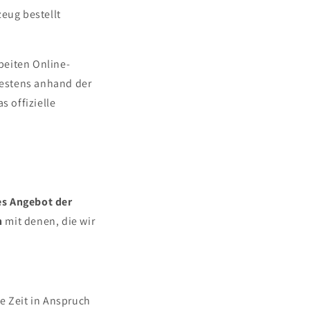
eug bestellt
rbeiten Online-
testens anhand der
s offizielle
les Angebot der
h
mit denen, die wir
ge Zeit in Anspruch