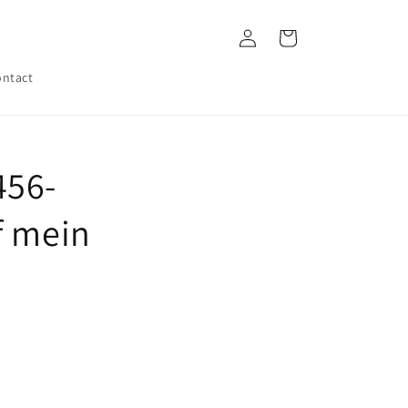
Log
Cart
in
ntact
456-
f mein