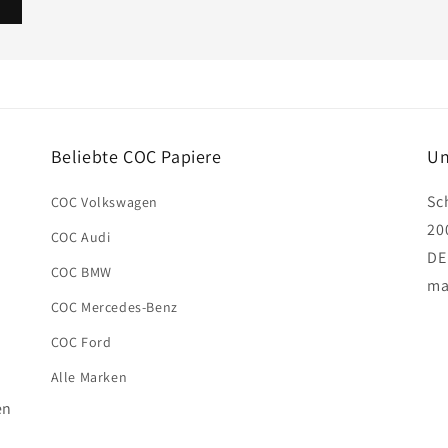
Beliebte COC Papiere
Un
Sc
COC Volkswagen
20
COC Audi
DE
COC BMW
ma
COC Mercedes-Benz
COC Ford
Alle Marken
en