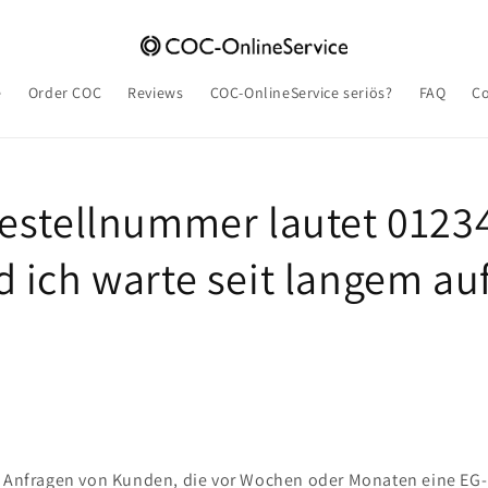
e
Order COC
Reviews
COC-OnlineService seriös?
FAQ
Co
estellnummer lautet 0123
 ich warte seit langem au
g Anfragen von Kunden, die vor Wochen oder Monaten eine EG-