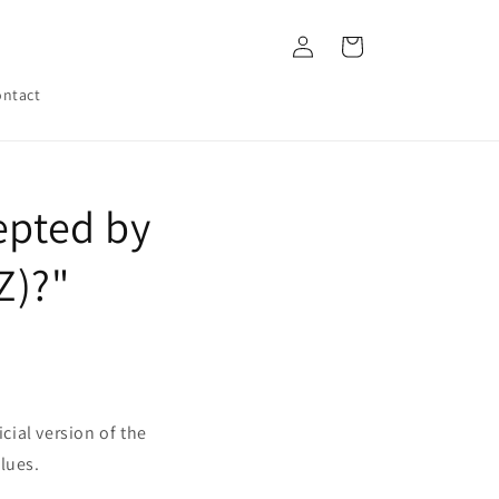
Log
Cart
in
ntact
epted by
Z)?"
cial version of the
lues.