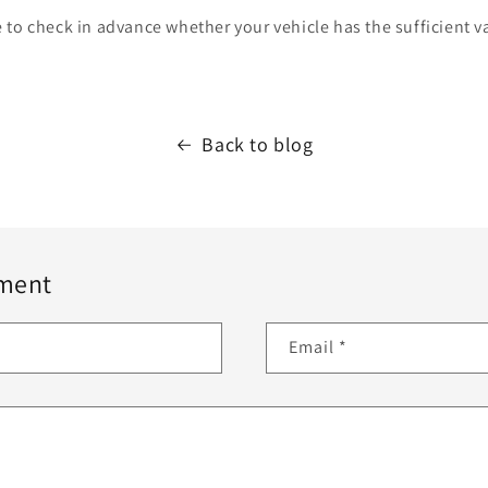
to check in advance whether your vehicle has the sufficient va
Back to blog
ment
Email
*