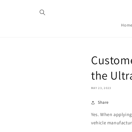
Skip to
content
Hom
Custome
the Ult
MAY 23, 2023
Share
Yes. When applying 
vehicle manufacture