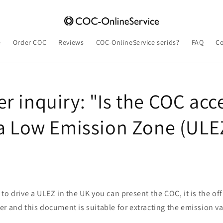
e
Order COC
Reviews
COC-OnlineService seriös?
FAQ
Co
r inquiry: "Is the COC acc
ra Low Emission Zone (ULE
to drive a ULEZ in the UK you can present the COC, it is the offi
r and this document is suitable for extracting the emission va