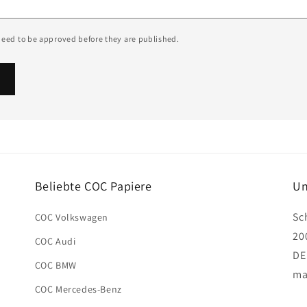
eed to be approved before they are published.
Beliebte COC Papiere
Un
Sc
COC Volkswagen
20
COC Audi
DE
COC BMW
ma
COC Mercedes-Benz