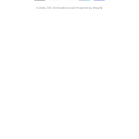
© 2026,
COC-OnlineService.de
Powered by Shopify