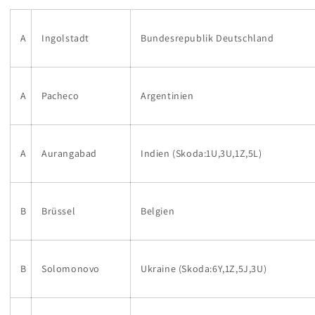
A
Ingolstadt
Bundesrepublik Deutschland
A
Pacheco
Argentinien
A
Aurangabad
Indien (Skoda:1U,3U,1Z,5L)
B
Brüssel
Belgien
B
Solomonovo
Ukraine (Skoda:6Y,1Z,5J,3U)