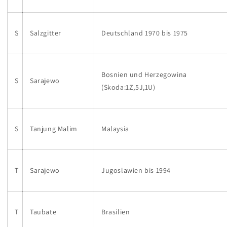
S
Salzgitter
Deutschland 1970 bis 1975
Bosnien und Herzegowina
S
Sarajewo
(Skoda:1Z,5J,1U)
S
Tanjung Malim
Malaysia
T
Sarajewo
Jugoslawien bis 1994
T
Taubate
Brasilien