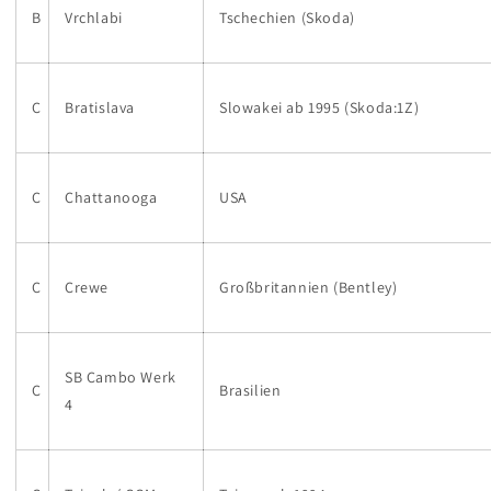
B
Vrchlabi
Tschechien (Skoda)
C
Bratislava
Slowakei ab 1995 (Skoda:1Z)
C
Chattanooga
USA
C
Crewe
Großbritannien (Bentley)
SB Cambo Werk
C
Brasilien
4