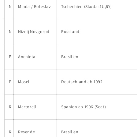
N
Mlada / Boleslav
Tschechien (Skoda: 1U,6Y)
N
Niznij Novgorod
Russland
P
Anchieta
Brasilien
P
Mosel
Deutschland ab 1992
R
Martorell
Spanien ab 1996 (Seat)
R
Resende
Brasilien