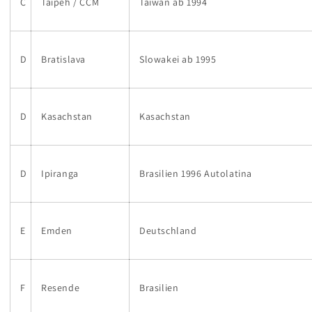
C
Taipeh / CCM
Taiwan ab 1994
D
Bratislava
Slowakei ab 1995
D
Kasachstan
Kasachstan
D
Ipiranga
Brasilien 1996 Autolatina
E
Emden
Deutschland
F
Resende
Brasilien